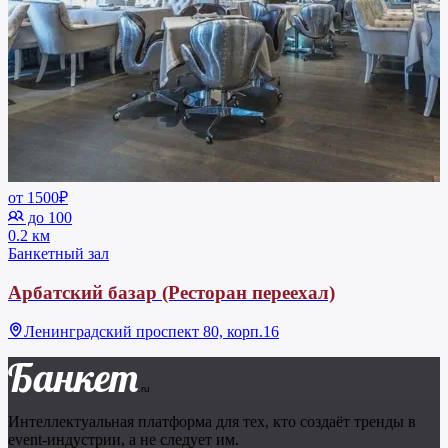
от 1500₽
до 100
0.2 км
Банкетный зал
Арбатский базар (Ресторан переехал)
Ленинградский проспект 80, корп.16
Банкет
.ru
Интеллектуальная платформа для тех, кто создаёт тренды в
event-индустрии, а не следует им.