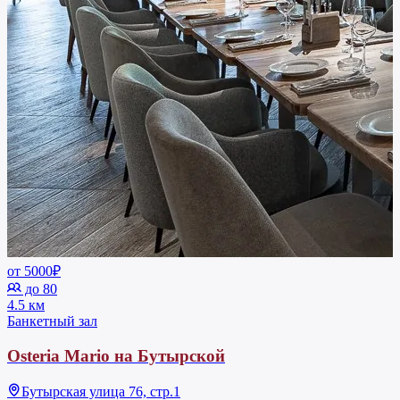
от 5000₽
до 80
4.5 км
Банкетный зал
Osteria Mario на Бутырской
Бутырская улица 76, стр.1