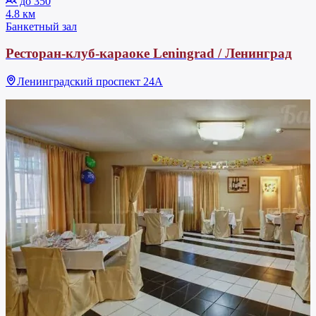
до 350
4.8 км
Банкетный зал
Ресторан-клуб-караоке Leningrad / Ленинград
Ленинградский проспект 24А