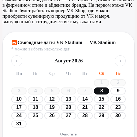
в фирменном стиле и айдентике бренда. На первом этаже VK
Stadium будет работать корнер VK Shop, где можно
приобрести сувенирную продукцию от VK и мерч,
выпущенный в сотрудничестве с музыкантами.
Свободные даты VK Stadium — VK Stadium
* можно выбрать несколько дат
‹
›
Август 2026
Пн
Вт
Ср
Чт
Пт
Сб
Вс
1
2
3
4
5
6
7
8
9
10
11
12
13
14
15
16
17
18
19
20
21
22
23
24
25
26
27
28
29
30
31
Очистить