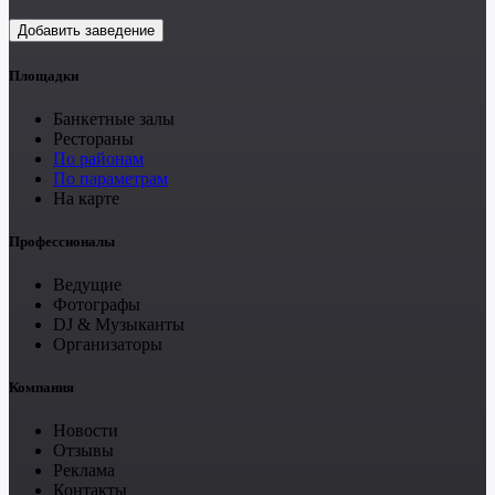
Добавить заведение
Площадки
Банкетные залы
Рестораны
По районам
По параметрам
На карте
Профессионалы
Ведущие
Фотографы
DJ & Музыканты
Организаторы
Компания
Новости
Отзывы
Реклама
Контакты