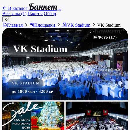
Банкет
В каталог
.ru
Все залы (1)
Пакеты
Обзор
Главная
Площадки
VK Stadium
VK Stadium
Фото (17)
VK Stadium
VK STADIUM
до 1800 чел · 3200 м²