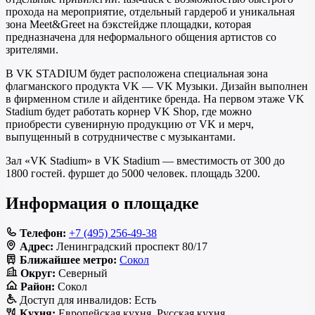
прохода на мероприятие, отдельный гардероб и уникальная
зона Meet&Greet на бэкстейдже площадки, которая
предназначена для неформального общения артистов со
зрителями.
В VK STADIUM будет расположена специальная зона
флагманского продукта VK — VK Музыки. Дизайн выполнен
в фирменном стиле и айдентике бренда. На первом этаже VK
Stadium будет работать корнер VK Shop, где можно
приобрести сувенирную продукцию от VK и мерч,
выпущенный в сотрудничестве с музыкантами.
Зал «VK Stadium» в VK Stadium — вместимость от 300 до
1800 гостей. фуршет до 5000 человек. площадь 3200.
Информация о площадке
Телефон:
+7 (495) 256-49-38
Адрес:
Ленинградский проспект 80/17
Ближайшее метро:
Сокол
Округ:
Северный
Район:
Сокол
Доступ для инвалидов:
Есть
Кухня:
Европейская кухня, Русская кухня