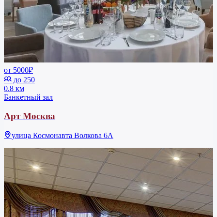
от 5000₽
до 250
0.8 км
Банкетный зал
Арт Москва
улица Космонавта Волкова 6А