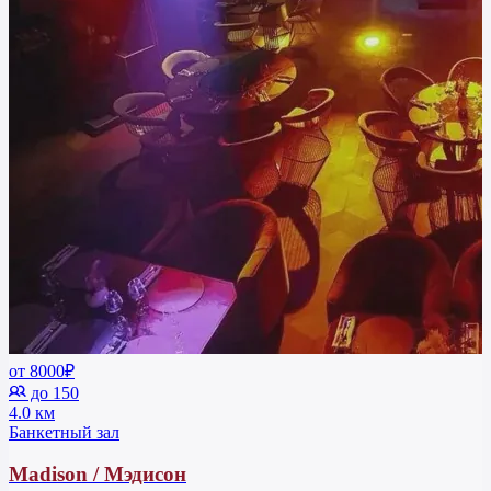
от 8000₽
до 150
4.0 км
Банкетный зал
Madison / Мэдисон