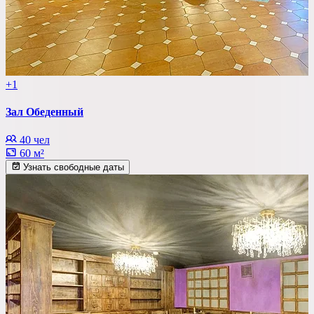
+1
Зал Обеденный
40 чел
60 м²
Узнать свободные даты