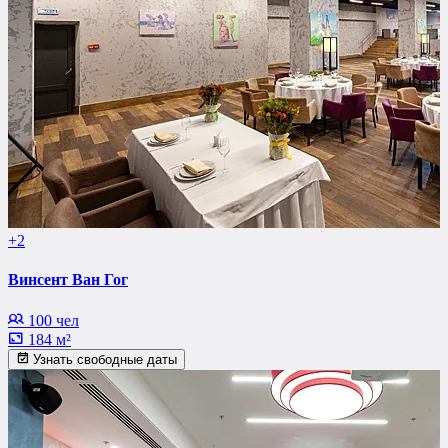
+2
Винсент Ван Гог
100 чел
184 м²
Узнать свободные даты