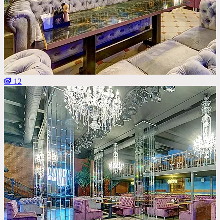
Со сценой
Со своим алкоголем
С живой музыкой
С панорамным видом
С детской комнатой
12
С шоу программой
Своя парковка
Сбросить все фильтры
Показать
100
площадок