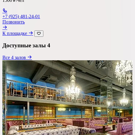
1500 ₽/чел
Ресторан
+7 (925) 481-24-01
Банкетный зал
Позвонить
Лофт
К площадке
Веранда / Шатер
Доступные залы
4
Вместимость
Все 4 залов
до 150 чел
Бюджет на персону
—
Важные условия
Танцпол