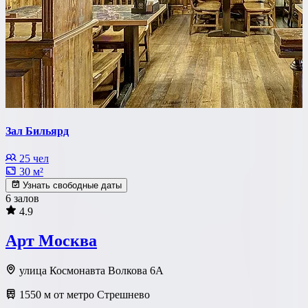
Зал Бильярд
25 чел
30 м²
Узнать свободные даты
6 залов
4.9
Арт Москва
улица Космонавта Волкова 6А
1550 м от метро Стрешнево