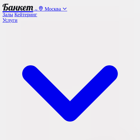
Банкет
Москва
.ru
Залы
Кейтеринг
Услуги