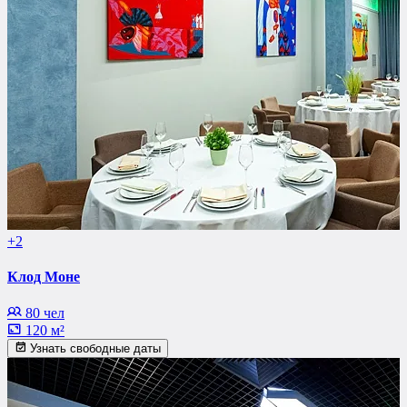
+2
Клод Моне
80 чел
120 м²
Узнать свободные даты