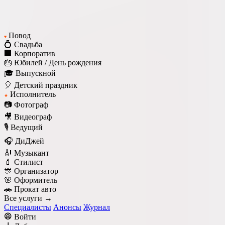
Повод
♥
💍 Свадьба
🏢 Корпоратив
🎂 Юбилей / День рождения
🎓 Выпускной
🎈 Детский праздник
Исполнитель
★
📷 Фотограф
🎥 Видеограф
🎙️ Ведущий
🎧 ДиДжей
🎻 Музыкант
💄 Стилист
🎊 Организатор
🌸 Оформитель
🚗 Прокат авто
Все услуги →
Специалисты
Анонсы
Журнал
Войти