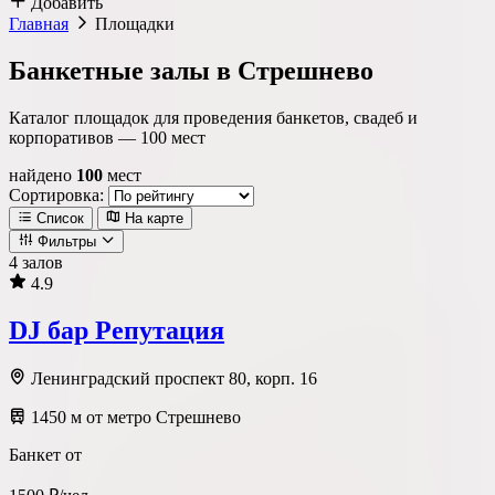
Добавить
Главная
Площадки
Банкетные залы в Стрешнево
Каталог площадок для проведения банкетов, свадеб и
корпоративов —
100
мест
найдено
100
мест
Сортировка:
Список
На карте
Фильтры
4 залов
4.9
Локация
DJ бар Репутация
Метро
Район
Округ
Ленинградский проспект 80, корп. 16
1450 м от метро Стрешнево
Тип площадки
Банкет от