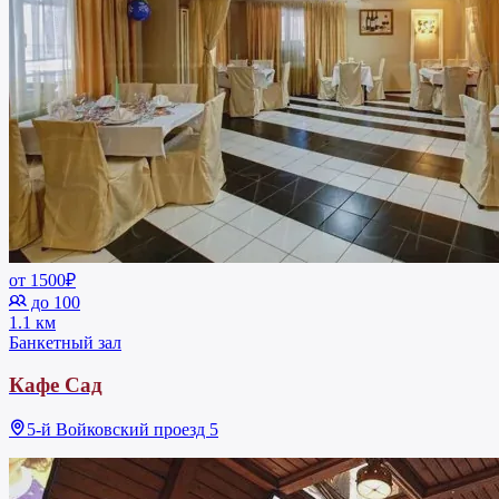
от 1500₽
до 100
1.1 км
Банкетный зал
Кафе Сад
5-й Войковский проезд 5