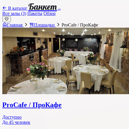
Банкет
В каталог
.ru
Все залы (3)
Пакеты
Обзор
Главная
Площадки
ProCafe / ПроКафе
ProCafe / ПроКафе
Доступно
До 45 человек