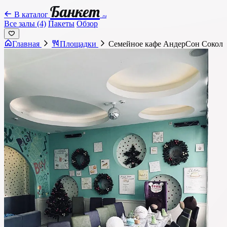
Банкет
В каталог
.ru
Все залы (4)
Пакеты
Обзор
Главная
Площадки
Семейное кафе АндерСон Сокол