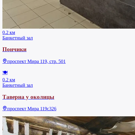
0.2 км
Банкетный зал
Пончики
проспект Мира 119, стр. 501
🍽
0.2 км
Банкетный зал
Таверна у околицы
проспект Мира 119с326