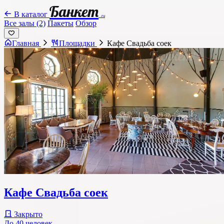
Банкет
В каталог
.ru
Все залы (2)
Пакеты
Обзор
Главная
Площадки
Кафе Свадьба соек
Кафе Свадьба соек
Закрыто
До 40 человек