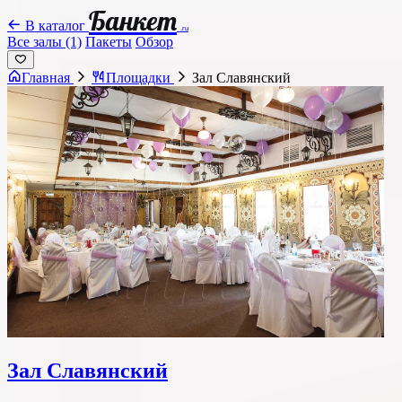
Банкет
В каталог
.ru
Все залы (1)
Пакеты
Обзор
Главная
Площадки
Зал Славянский
Зал Славянский