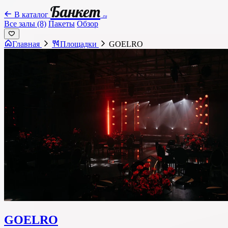
Банкет
В каталог
.ru
Все залы (8)
Пакеты
Обзор
Главная
Площадки
GOELRO
GOELRO