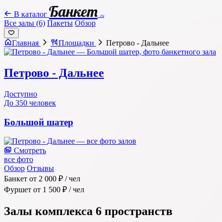
Банкет
В каталог
.ru
Все залы (6)
Пакеты
Обзор
Главная
Площадки
Петрово - Дальнее
Петрово - Дальнее
Доступно
До 350 человек
Большой шатер
Смотреть
все фото
Обзор
Отзывы
Банкет
от 2 000 ₽
/ чел
Фуршет
от 1 500 ₽
/ чел
Залы комплекса
6 пространств