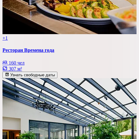
+1
Ресторан Времена года
160 чел
307 м²
Узнать свободные даты