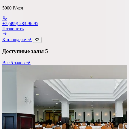
Ресторан
5000 ₽/чел
Банкетный зал
+7 (499) 283-96-95
Лофт
Позвонить
Веранда / Шатер
К площадке
Вместимость
Доступные залы
5
до 150 чел
Все 5 залов
Бюджет на персону
—
Важные условия
Танцпол