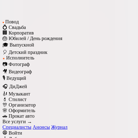
Повод
♥
💍 Свадьба
🏢 Корпоратив
🎂 Юбилей / День рождения
🎓 Выпускной
🎈 Детский праздник
Исполнитель
★
📷 Фотограф
🎥 Видеограф
🎙️ Ведущий
🎧 ДиДжей
🎻 Музыкант
💄 Стилист
🎊 Организатор
🌸 Оформитель
🚗 Прокат авто
Все услуги →
Специалисты
Анонсы
Журнал
Войти