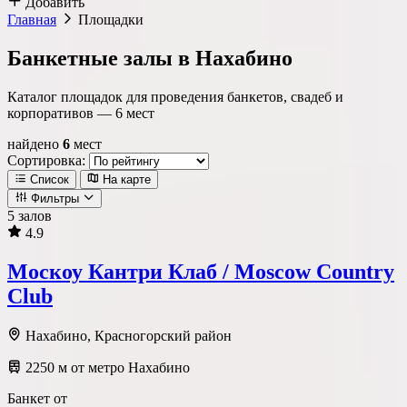
Добавить
Главная
Площадки
Банкетные залы в Нахабино
Каталог площадок для проведения банкетов, свадеб и
корпоративов —
6
мест
найдено
6
мест
Сортировка:
Список
На карте
Фильтры
5 залов
4.9
Локация
Москоу Кантри Клаб / Moscow Country
Метро
Район
Округ
Club
Нахабино, Красногорский район
2250 м от метро Нахабино
Тип площадки
Банкет от