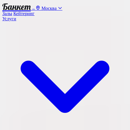
Банкет
Москва
.ru
Залы
Кейтеринг
Услуги