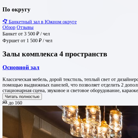
По округу
Банкетный зал в Южном округе
Обзор
Отзывы
Банкет
от 3 500 ₽
/ чел
Фуршет
от 1 500 ₽
/ чел
Залы комплекса
4 пространств
Основной зал
Классическая мебель, дорой текстиль, теплый свет от дизайне
помощью выдвижных панелей, что позволяет отделить 2 дополнительных зала под необходиые задачи: Welcome зона, караоке комната, детская игровая, Vip
стационарная сцена, звуковое и световое оборудование, караок
Читать полностью
до 160