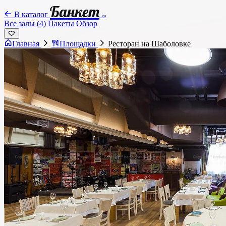
Банкет
В каталог
.ru
Все залы (4)
Пакеты
Обзор
Главная
Площадки
Ресторан на Шаболовке