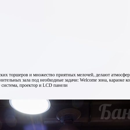
рских торшеров и множество приятных мелочей, делают атмосферу
 и т.д. В зале установлена
е система, проектор и LCD панели