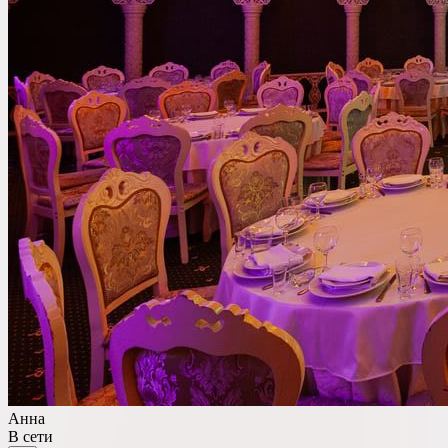
Со сценой
Со своим алкоголем
С живой музыкой
С панорамным видом
С детской комнатой
С шоу программой
Своя парковка
Сбросить все фильтры
Показать
100
площадок
Анна
В сети