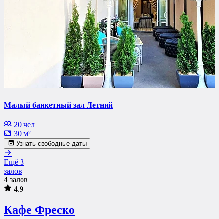
Малый банкетный зал Летний
20 чел
30 м²
Узнать свободные даты
Ещё 3
залов
4 залов
4.9
Кафе Фреско