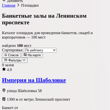
Добавить
Главная
Площадки
Банкетные залы на Ленинском
проспекте
Каталог площадок для проведения банкетов, свадеб и
корпоративов —
100
мест
найдено
100
мест
Сортировка:
Список
На карте
Фильтры
9 залов
4.9
Локация
Империя на Шаболовке
Метро
Район
Округ
улица Шаболовка 58
1300 м от метро Ленинский проспект
Тип площадки
Банкет от