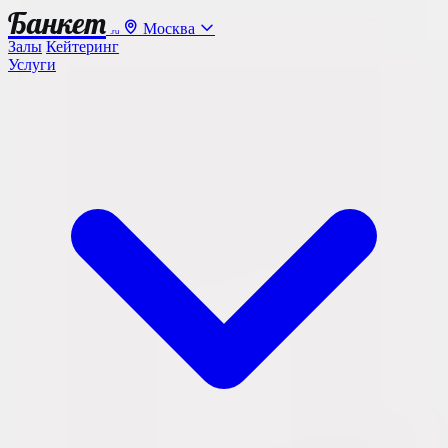
Банкет
Москва
.ru
Залы
Кейтеринг
Услуги