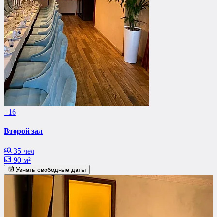
+16
Второй зал
35 чел
90 м²
Узнать свободные даты