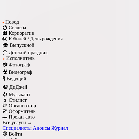
Повод
♥
💍 Свадьба
🏢 Корпоратив
🎂 Юбилей / День рождения
🎓 Выпускной
🎈 Детский праздник
Исполнитель
★
📷 Фотограф
🎥 Видеограф
🎙️ Ведущий
🎧 ДиДжей
🎻 Музыкант
💄 Стилист
🎊 Организатор
🌸 Оформитель
🚗 Прокат авто
Все услуги →
Специалисты
Анонсы
Журнал
Войти