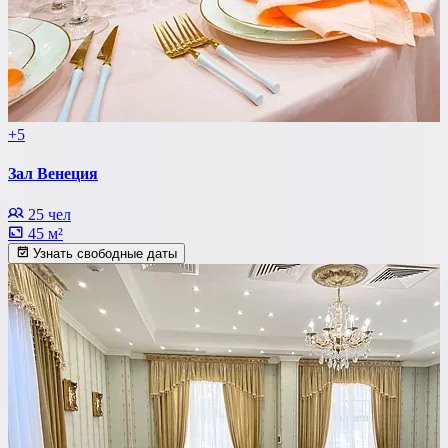
+5
Зал Венеция
25 чел
45 м²
Узнать свободные даты