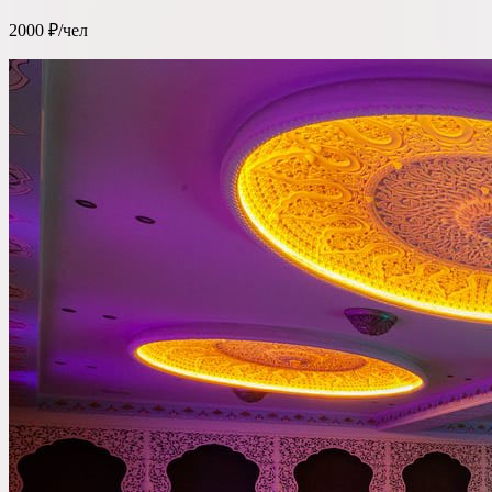
2000 ₽/чел
Ресторан
Банкетный зал
Лофт
Веранда / Шатер
Вместимость
до 150 чел
Бюджет на персону
—
Важные условия
Танцпол