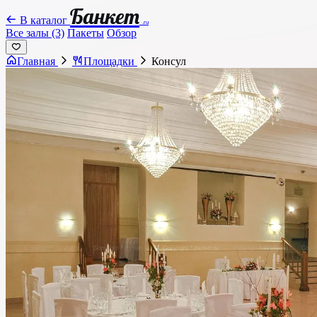
Банкет
В каталог
.ru
Все залы (3)
Пакеты
Обзор
Главная
Площадки
Консул