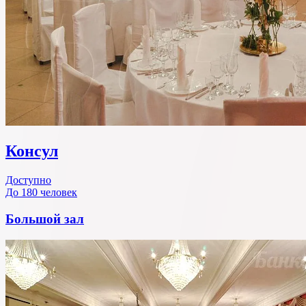
Консул
Доступно
До 180 человек
Большой зал