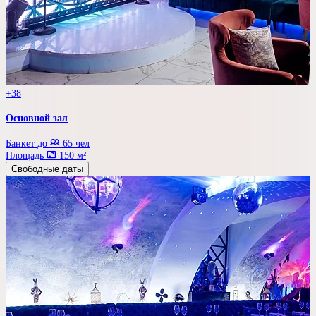
+38
Основной зал
Банкет до
65 чел
Площадь
150 м²
Свободные даты