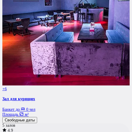
+6
Зал для курящих
Банкет до
0 чел
Площадь
м²
Свободные даты
5 залов
4.9