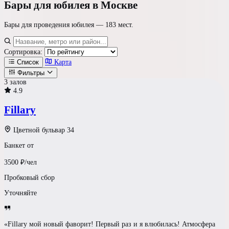
Бары
для юбилея в Москве
Бары для проведения юбилея —
183 мест
.
Сортировка:
Список
Карта
Фильтры
3 залов
4.9
Где празднуем?
Fillary
Формат площадки
Цветной бульвар 34
Банкет от
Ресторан / Зал
3500
₽/чел
Светлый Лофт
Пробковый сбор
Уточняйте
Шатер у воды
Усадьба
«Fillary мой новый фаворит! Первый раз и я влюбилась! Атмосфера