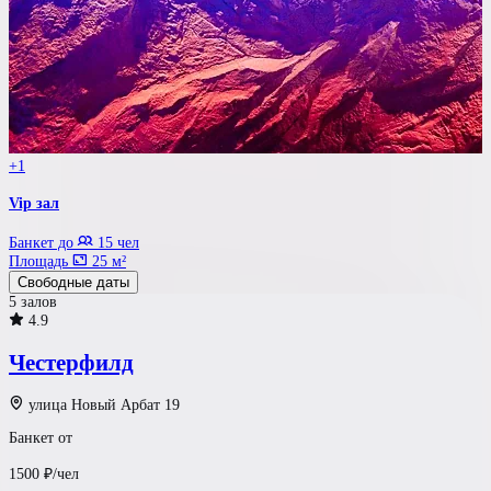
+1
Vip зал
Банкет до
15 чел
Площадь
25 м²
Свободные даты
5 залов
4.9
Честерфилд
улица Новый Арбат 19
Банкет от
1500
₽/чел