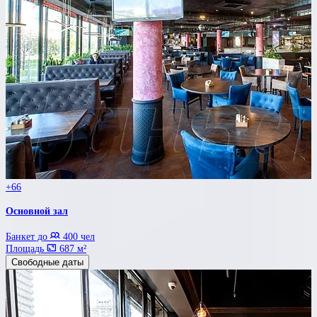
+66
Основной зал
Банкет до
400 чел
Площадь
687 м²
Свободные даты