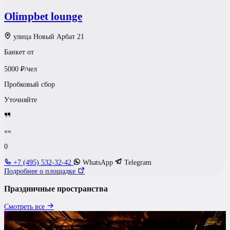
Olimpbet lounge
улица Новый Арбат 21
Банкет от
5000
₽/чел
Пробковый сбор
Уточняйте
«»
0
+7 (495) 532-32-42
WhatsApp
Telegram
Подробнее о площадке
Праздничные пространства
Смотреть все