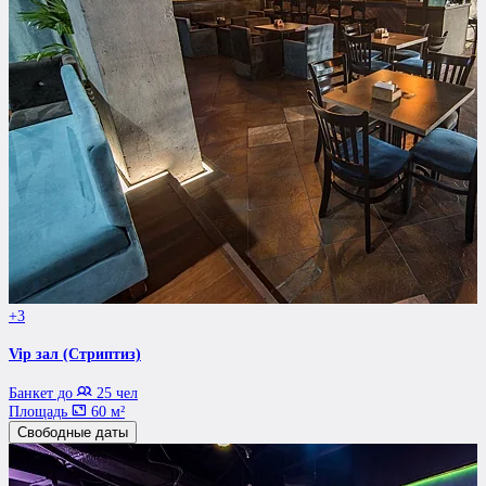
+3
Vip зал (Стриптиз)
Банкет до
25 чел
Площадь
60 м²
Свободные даты