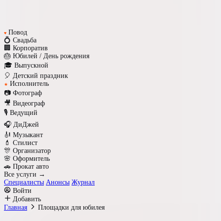
Повод
♥
💍 Свадьба
🏢 Корпоратив
🎂 Юбилей / День рождения
🎓 Выпускной
🎈 Детский праздник
Исполнитель
★
📷 Фотограф
🎥 Видеограф
🎙️ Ведущий
🎧 ДиДжей
🎻 Музыкант
💄 Стилист
🎊 Организатор
🌸 Оформитель
🚗 Прокат авто
Все услуги →
Специалисты
Анонсы
Журнал
Войти
Добавить
Главная
Площадки для юбилея