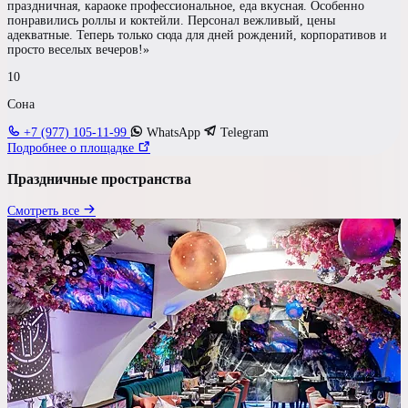
Гостей
праздничная, караоке профессиональное, еда вкусная. Особенно
понравились роллы и коктейли. Персонал вежливый, цены
до 60 чел
адекватные. Теперь только сюда для дней рождений, корпоративов и
просто веселых вечеров!»
10
Бюджет на персону
Сона
—
+7 (977) 105-11-99
WhatsApp
Telegram
Подробнее о площадке
Требования к площадке
Праздничные пространства
Выездная церемония
Смотреть все
Номер для молодых
Свой алкоголь
У воды
Шуметь после 23:00
Своя парковка
Показать результаты
Сбросить