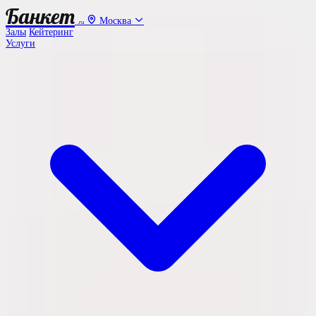
Банкет
Москва
.ru
Залы
Кейтеринг
Услуги