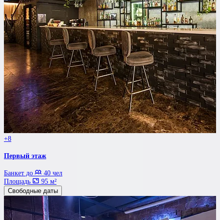
+8
Первый этаж
Банкет до
40 чел
Площадь
95 м²
Свободные даты