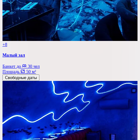
+8
Малый зал
Банкет до
30 чел
Площадь
50 м²
Свободные даты