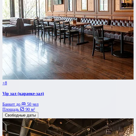
+8
Vip зал (караоке-зал)
Банкет до
50 чел
Площадь
90 м²
Свободные даты