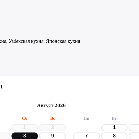
ня, Узбекская кухня, Японская кухня
 1
Август 2026
Сб
Вс
Пн
Вт
1
2
1
8
9
7
8