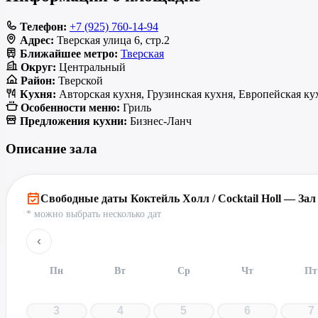
Телефон:
+7 (925) 760-14-94
Адрес:
Тверская улица 6, стр.2
Ближайшее метро:
Тверская
Округ:
Центральный
Район:
Тверской
Кухня:
Авторская кухня, Грузинская кухня, Европейская кух
Особенности меню:
Гриль
Предложения кухни:
Бизнес-Ланч
Описание зала
Свободные даты Коктейль Холл / Cocktail Holl — Зал
* можно выбрать несколько дат
‹
Пн
Вт
Ср
Чт
Пт
3
4
5
6
7