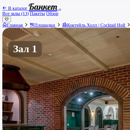
Банкет
В каталог
.ru
Все залы (13)
Пакеты
Обзор
Главная
Площадки
Коктейль Холл / Cocktail Holl
Зал 1