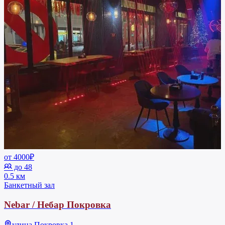
от 4000₽
до 48
0.5 км
Банкетный зал
Nebar / Небар Покровка
улица Покровка 1