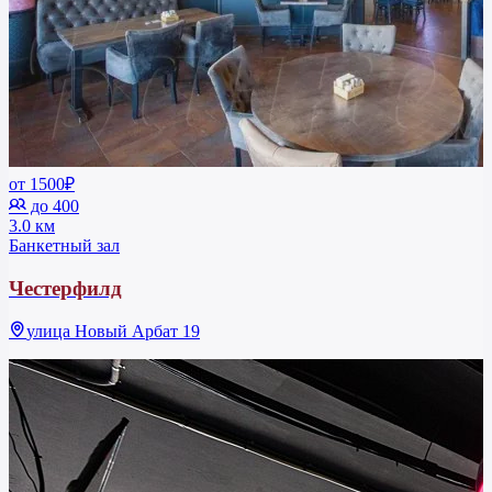
от 1500₽
до 400
3.0 км
Банкетный зал
Честерфилд
улица Новый Арбат 19