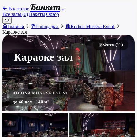
Банкет
В каталог
.ru
Все залы (6)
Пакеты
Обзор
Главная
Площадки
Rodina Moskva Event
Караоке зал
Фото (11)
Караоке зал
RODINA MOSKVA EVENT
до 40 чел · 140 м²