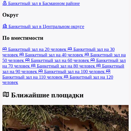
Банкетный зал в Басманном районе
Округ
Банкетный зал в Центральном округе
По вместимости
Банкетный зал на 20 человек
Банкетный зал на 30
человек
Банкетный зал на 40 человек
Банкетный зал на
50 человек
Банкетный зал на 60 человек
Банкетный зал
на 70 человек
Банкетный зал на 80 человек
Банкетный
зал на 90 человек
Банкетный зал на 100 человек
Банкетный зал на 110 человек
Банкетный зал на 120
человек
Ближайшие площадки