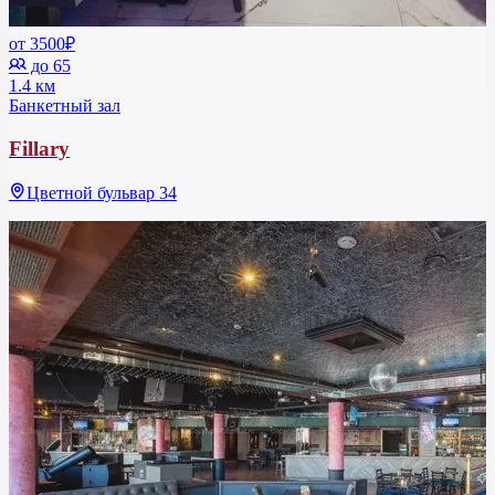
от 3500₽
до 65
1.4 км
Банкетный зал
Fillary
Цветной бульвар 34