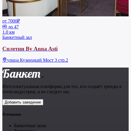
от 7000₽
до 47
1.0 км
Банкетный зал
Сплетни By Anna Asti
улица Кузнецкий Мост 3 стр.2
Банкет
.ru
Интеллектуальная платформа для тех, кто создаёт тренды в
event-индустрии, а не следует им.
Добавить заведение
Площадки
Банкетные залы
Рестораны