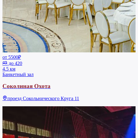
от 5500₽
до 420
4.5 км
Банкетный зал
Соколиная Охота
проезд Сокольнического Круга 11