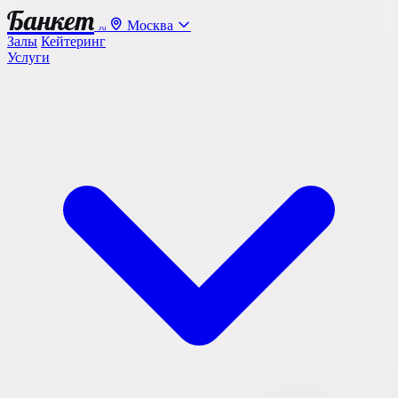
Банкет
Москва
.ru
Залы
Кейтеринг
Услуги