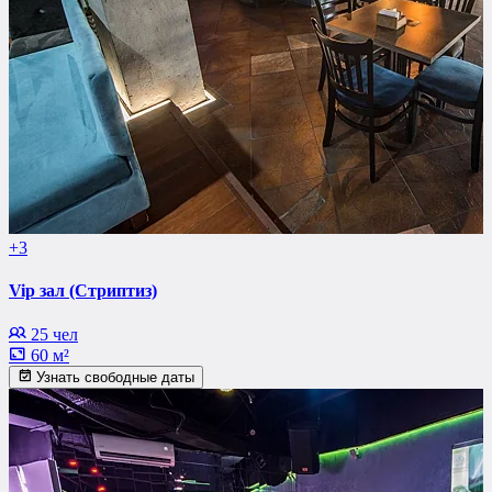
+3
Vip зал (Стриптиз)
25 чел
60 м²
Узнать свободные даты