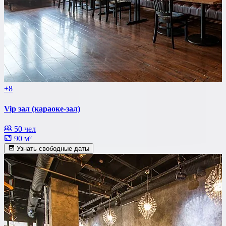
+8
Vip зал (караоке-зал)
50 чел
90 м²
Узнать свободные даты