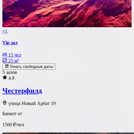
+1
Vip зал
15 чел
25 м²
Узнать свободные даты
5 залов
4.9
Честерфилд
улица Новый Арбат 19
Банкет от
1500 ₽/чел