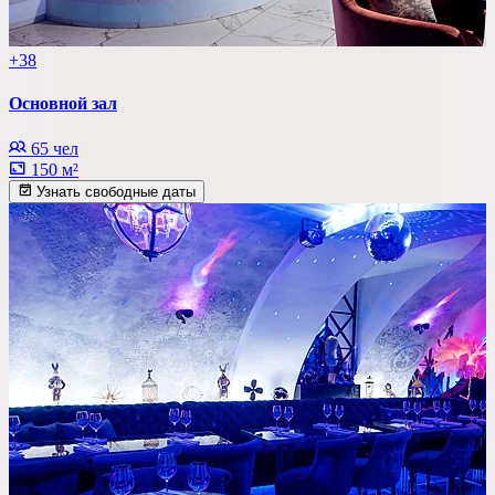
+38
Основной зал
65 чел
150 м²
Узнать свободные даты