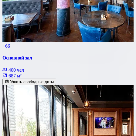
+66
Основной зал
400 чел
687 м²
Узнать свободные даты