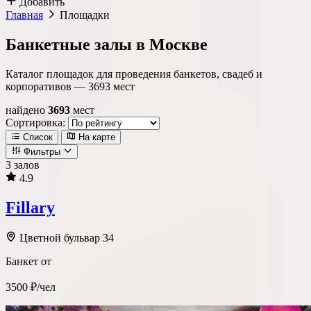
Добавить
Главная
Площадки
Банкетные залы в Москве
Каталог площадок для проведения банкетов, свадеб и
корпоративов —
3693
мест
найдено
3693
мест
Сортировка:
Список
На карте
Фильтры
3 залов
4.9
Локация
Fillary
Метро
Район
Округ
Цветной бульвар 34
Банкет от
Тип площадки
3500 ₽/чел