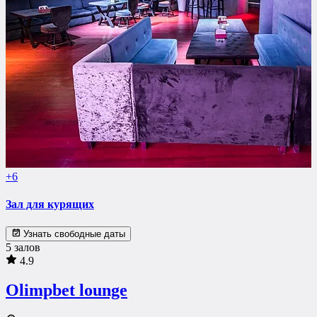
+6
Зал для курящих
Узнать свободные даты
5 залов
4.9
Olimpbet lounge