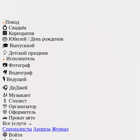
Повод
♥
💍 Свадьба
🏢 Корпоратив
🎂 Юбилей / День рождения
🎓 Выпускной
🎈 Детский праздник
Исполнитель
★
📷 Фотограф
🎥 Видеограф
🎙️ Ведущий
🎧 ДиДжей
🎻 Музыкант
💄 Стилист
🎊 Организатор
🌸 Оформитель
🚗 Прокат авто
Все услуги →
Специалисты
Анонсы
Журнал
Войти