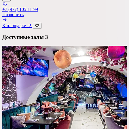
Со сценой
+7 (977) 105-11-99
Со своим алкоголем
Позвонить
С живой музыкой
К площадке
С панорамным видом
Доступные залы
3
С детской комнатой
С шоу программой
Своя парковка
Сбросить все фильтры
Показать
3693
площадок