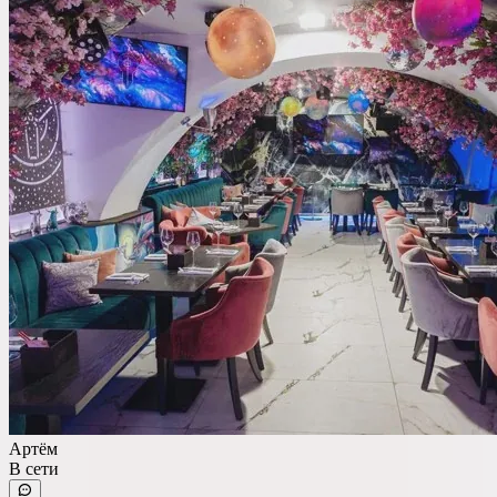
Ресторан
Банкетный зал
Лофт
Веранда / Шатер
Вместимость
до 150 чел
Бюджет на персону
—
Важные условия
Артём
Танцпол
В сети