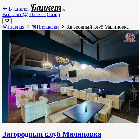
Банкет
В каталог
.ru
Все залы (4)
Пакеты
Обзор
Главная
Площадки
Загородный клуб Малиновка
Загородный клуб Малиновка