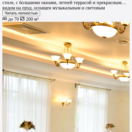
стиле, с большими окнами, летней террасой и прекрасным
видом на пруд. оснащен музыкальным и световым
оборудованием.
Читать полностью
до 70
200 м²