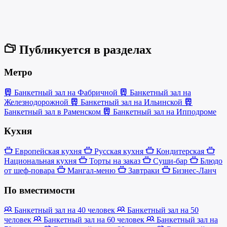
Публикуется в разделах
Метро
Банкетный зал на Фабричной
Банкетный зал на
Железнодорожной
Банкетный зал на Ильинской
Банкетный зал в Раменском
Банкетный зал на Ипподроме
Кухня
Европейская кухня
Русская кухня
Кондитерская
Национальная кухня
Торты на заказ
Суши-бар
Блюдо
от шеф-повара
Мангал-меню
Завтраки
Бизнес-Ланч
По вместимости
Банкетный зал на 40 человек
Банкетный зал на 50
человек
Банкетный зал на 60 человек
Банкетный зал на