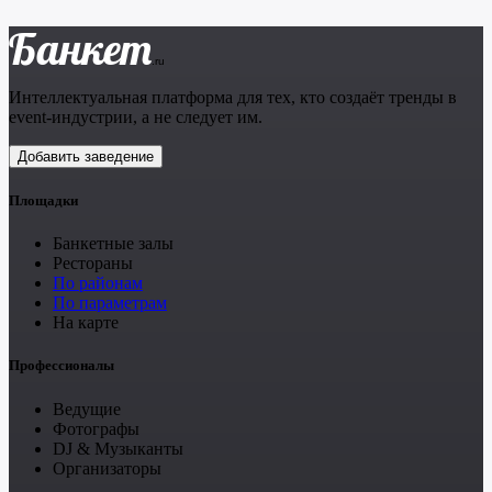
Банкет
.ru
Интеллектуальная платформа для тех, кто создаёт тренды в
event-индустрии, а не следует им.
Добавить заведение
Площадки
Банкетные залы
Рестораны
По районам
По параметрам
На карте
Профессионалы
Ведущие
Фотографы
DJ & Музыканты
Организаторы