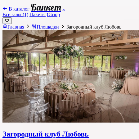
Банкет
В каталог
.ru
Все залы (1)
Пакеты
Обзор
Главная
Площадки
Загородный клуб Любовь
Загородный клуб Любовь