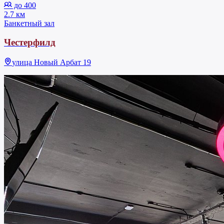
до 400
2.7 км
Банкетный зал
Честерфилд
улица Новый Арбат 19