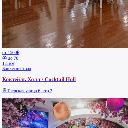
от 1500₽
до 70
1.1 км
Банкетный зал
Коктейль Холл / Cocktail Holl
Тверская улица 6, стр.2