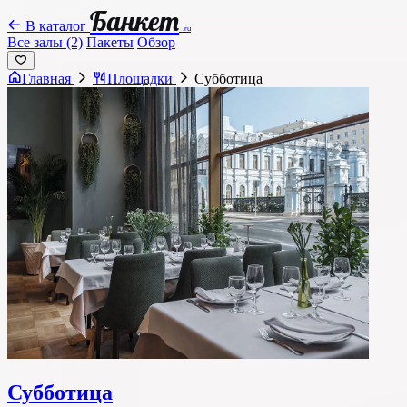
Банкет
В каталог
.ru
Все залы (2)
Пакеты
Обзор
Главная
Площадки
Субботица
Субботица