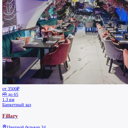
от 3500₽
до 65
1.3 км
Банкетный зал
Fillary
Цветной бульвар 34