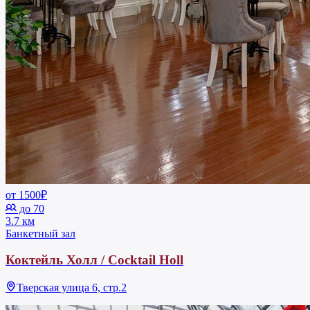
от 1500₽
до 70
3.7 км
Банкетный зал
Коктейль Холл / Cocktail Holl
Тверская улица 6, стр.2