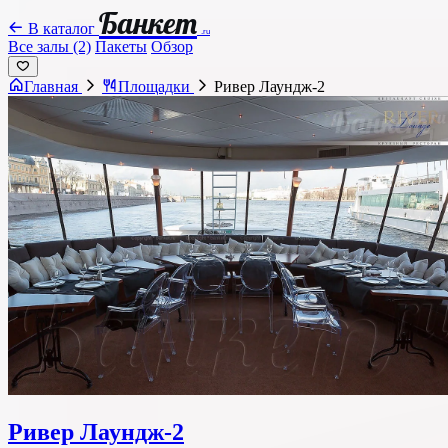
Банкет
В каталог
.ru
Все залы (2)
Пакеты
Обзор
Главная
Площадки
Ривер Лаундж-2
Ривер Лаундж-2