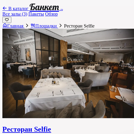
Банкет
В каталог
.ru
Все залы (3)
Пакеты
Обзор
Главная
Площадки
Ресторан Selfie
Ресторан Selfie