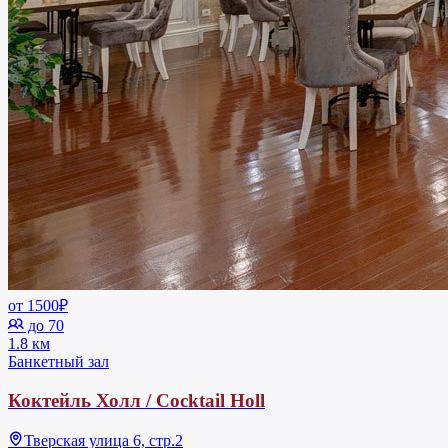
от 1500₽
до 70
1.8 км
Банкетный зал
Коктейль Холл / Cocktail Holl
Тверская улица 6, стр.2