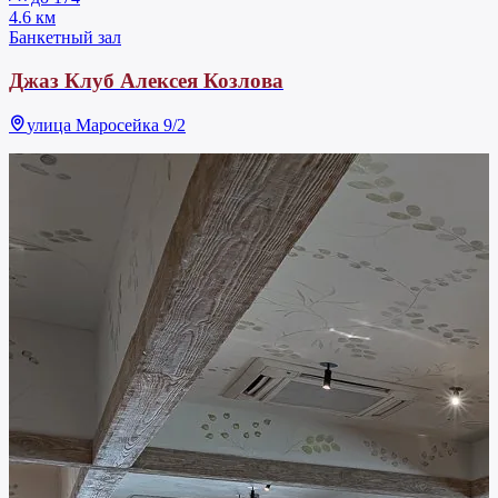
4.6 км
Банкетный зал
Джаз Клуб Алексея Козлова
улица Маросейка 9/2