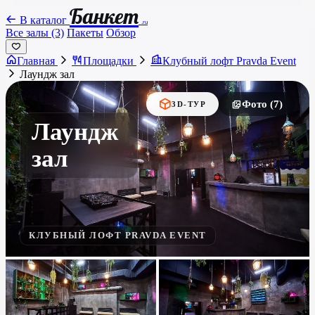
Банкет
В каталог
.ru
Все залы (3)
Пакеты
Обзор
Главная
Площадки
Клубный лофт Pravda Event
Лаундж зал
Фото (7)
3D-ТУР
Лаундж
зал
КЛУБНЫЙ ЛОФТ PRAVDA EVENT