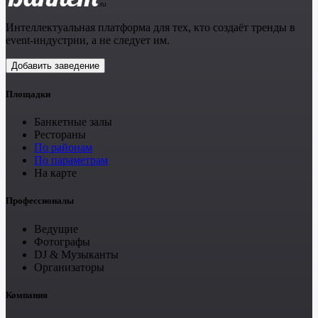
.ru
Интеллектуальная платформа для тех, кто создаёт тренды в
event-индустрии, а не следует им.
Добавить заведение
Площадки
Банкетные залы
Рестораны
По районам
По параметрам
На карте
Профессионалы
Ведущие
Фотографы
DJ & Музыканты
Организаторы
Компания