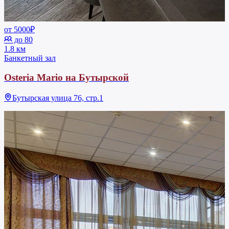
от 5000₽
до 80
1.8 км
Банкетный зал
Osteria Mario на Бутырской
Бутырская улица 76, стр.1