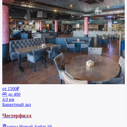
от 1500₽
до 400
4.0 км
Банкетный зал
Честерфилд
улица Новый Арбат 19