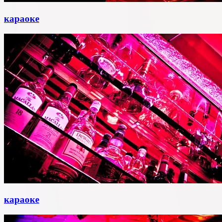
караоке
караоке