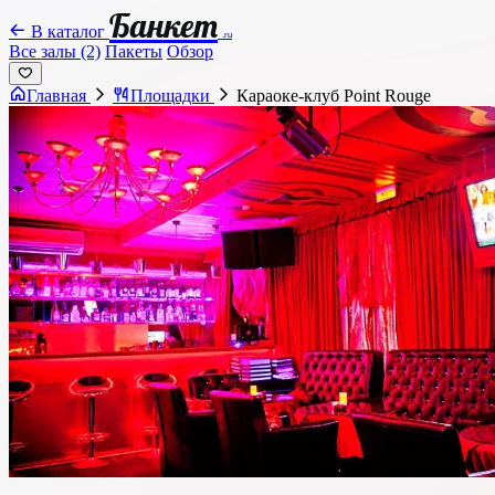
Банкет
В каталог
.ru
Все залы (2)
Пакеты
Обзор
Главная
Площадки
Караоке-клуб Point Rouge