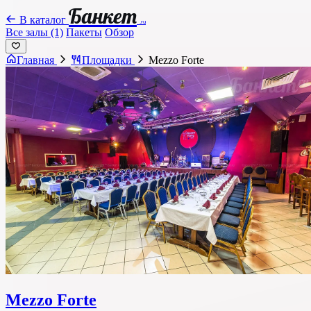
Банкет
В каталог
.ru
Все залы (1)
Пакеты
Обзор
Главная
Площадки
Mezzo Forte
Mezzo Forte