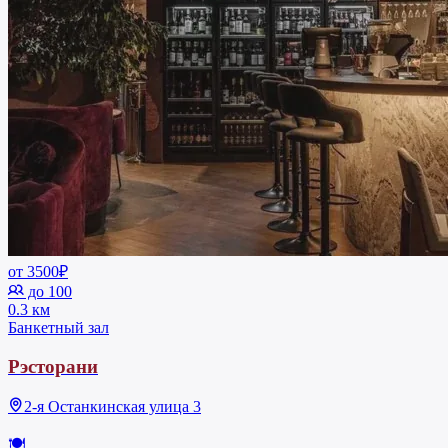
от 3500₽
до 100
0.3 км
Банкетный зал
Рэсторани
2-я Останкинская улица 3
🍽