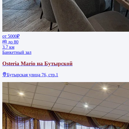
от 5000₽
до 80
3.7 км
Банкетный зал
Osteria Mario на Бутырской
Бутырская улица 76, стр.1