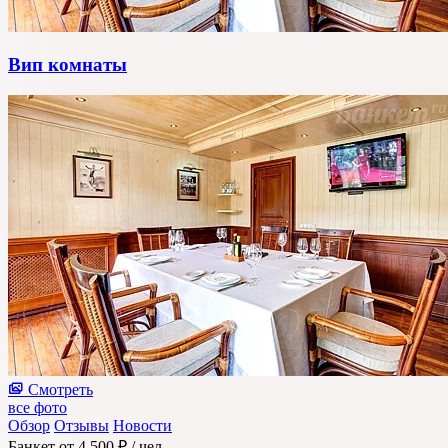
Вип комнаты
Смотреть
все фото
Обзор
Отзывы
Новости
Банкет
от 4 500 ₽
/ чел