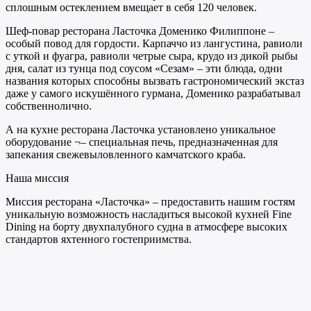
сплошным остеклением вмещает в себя 120 человек.
Шеф-повар ресторана Ласточка Доменико Филиппоне –
особый повод для гордости. Карпаччо из лангустина, равиоли
с уткой и фуагра, равиоли четрые сыра, крудо из дикой рыбы
дня, салат из тунца под соусом «Сезам» – эти блюда, одни
названия которых способны вызвать гастрономический экстаз
даже у самого искушённого гурмана, Доменико разрабатывал
собственнолично.
А на кухне ресторана Ласточка установлено уникальное
оборудование ¬– специальная печь, предназначенная для
запекания свежевыловленного камчатского краба.
Наша миссия
Миссия ресторана «Ласточка» – предоставить нашим гостям
уникальную возможность насладиться высокой кухней Fine
Dining на борту двухпалубного судна в атмосфере высоких
стандартов яхтенного гостеприимства.