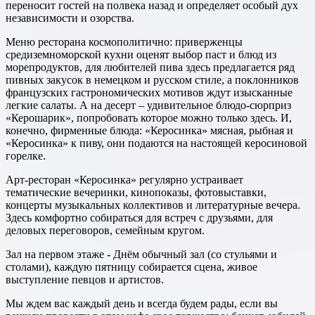
переносит гостей на полвека назад и определяет особый дух
независимости и озорства.
Меню ресторана космополитично: приверженцы
средиземноморской кухни оценят выбор паст и блюд из
морепродуктов, для любителей пива здесь предлагается ряд
пивных закусок в немецком и русском стиле, а поклонников
французских гастрономических мотивов ждут изысканные
легкие салаты. А на десерт – удивительное блюдо-сюрприз
«Керошарик», попробовать которое можно только здесь. И,
конечно, фирменные блюда: «Керосинка» мясная, рыбная и
«Керосинка» к пиву, они подаются на настоящей керосиновой
горелке.
Арт-ресторан «Керосинка» регулярно устраивает
тематические вечеринки, кинопоказы, фотовыставки,
концерты музыкальных коллективов и литературные вечера.
Здесь комфортно собираться для встреч с друзьями, для
деловых переговоров, семейным кругом.
Зал на первом этаже - Днём обычный зал (со стульями и
столами), каждую пятницу собирается сцена, живое
выступление певцов и артистов.
Мы ждем вас каждый день и всегда будем рады, если вы