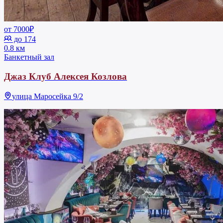
от 7000₽
до 174
0.8 км
Банкетный зал
Джаз Клуб Алексея Козлова
улица Маросейка 9/2