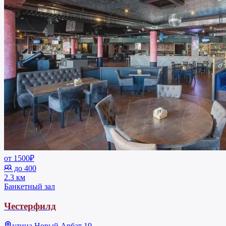
от 1500₽
до 400
2.3 км
Банкетный зал
Честерфилд
улица Новый Арбат 19