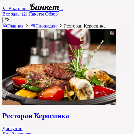
Банкет
В каталог
.ru
Все залы (2)
Пакеты
Обзор
Главная
Площадки
Ресторан Керосинка
Ресторан Керосинка
Доступно
До 40 человек