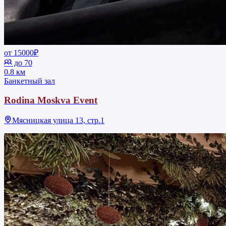
от 15000₽
до 70
0.8 км
Банкетный зал
Rodina Moskva Event
Мясницкая улица 13, стр.1