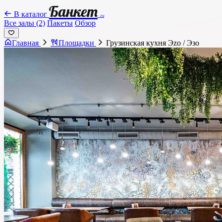
Банкет
В каталог
.ru
Все залы (2)
Пакеты
Обзор
Главная
Площадки
Грузинская кухня Эzо / Эзо