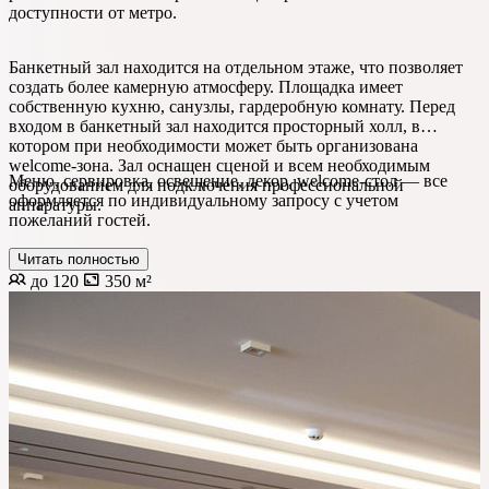
доступности от метро.
Банкетный зал находится на отдельном этаже, что позволяет
создать более камерную атмосферу. Площадка имеет
собственную кухню, санузлы, гардеробную комнату. Перед
входом в банкетный зал находится просторный холл, в
котором при необходимости может быть организована
welcome-зона. Зал оснащен сценой и всем необходимым
Меню, сервировка, освещение, декор, welcome-стол — все
оборудованием для подключения профессиональной
оформляется по индивидуальному запросу с учетом
аппаратуры.
пожеланий гостей.
Читать полностью
до 120
350 м²