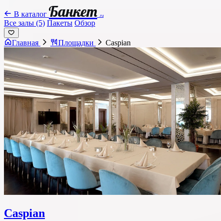
Банкет
В каталог
.ru
Все залы (5)
Пакеты
Обзор
Главная
Площадки
Caspian
Caspian