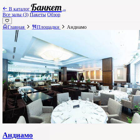
Банкет
В каталог
.ru
Все залы (3)
Пакеты
Обзор
Главная
Площадки
Андиамо
Андиамо