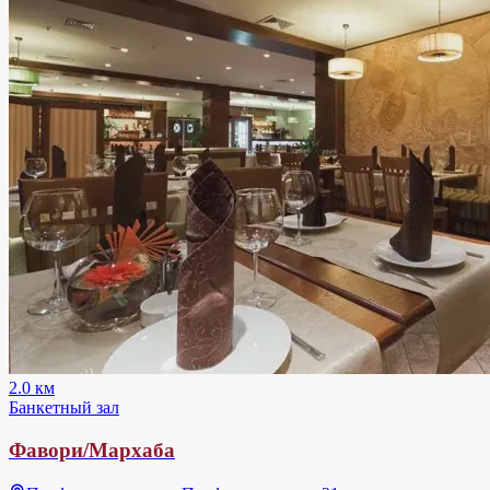
2.0 км
Банкетный зал
Фавори/Мархаба