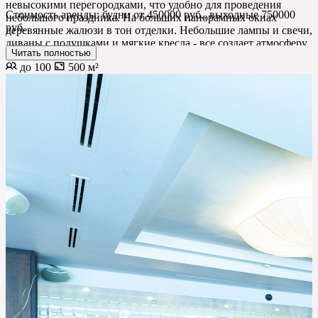
невысокими перегородками, что удобно для проведения
Стоимость аренды: будни от 450000 руб., выходные 750000
небольшого праздника. На больших панорамных окнах
руб.
деревянные жалюзи в тон отделки. Небольшие лампы и свечи,
диваны с подушками и мягкие кресла - все создает атмосферу
Читать полностью
домашнего уюта.
до 100
500 м²