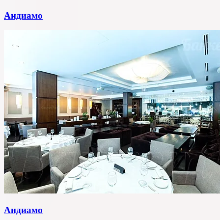
Андиамо
Андиамо