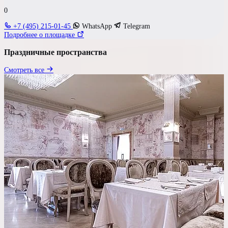
Гостей
0
до 60 чел
+7 (495) 215-01-45
WhatsApp
Telegram
Подробнее о площадке
Бюджет на персону
Праздничные пространства
—
Смотреть все
Требования к площадке
Выездная церемония
Номер для молодых
Свой алкоголь
У воды
Шуметь после 23:00
Своя парковка
Показать результаты
Сбросить