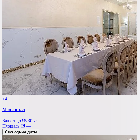
+4
Малый зал
Банкет до
30 чел
Площадь
—
Свободные даты