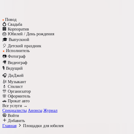
Повод
♥
💍 Свадьба
🏢 Корпоратив
🎂 Юбилей / День рождения
🎓 Выпускной
🎈 Детский праздник
Исполнитель
★
📷 Фотограф
🎥 Видеограф
🎙️ Ведущий
🎧 ДиДжей
🎻 Музыкант
💄 Стилист
🎊 Организатор
🌸 Оформитель
🚗 Прокат авто
Все услуги →
Специалисты
Анонсы
Журнал
Войти
Добавить
Главная
Площадки для юбилея