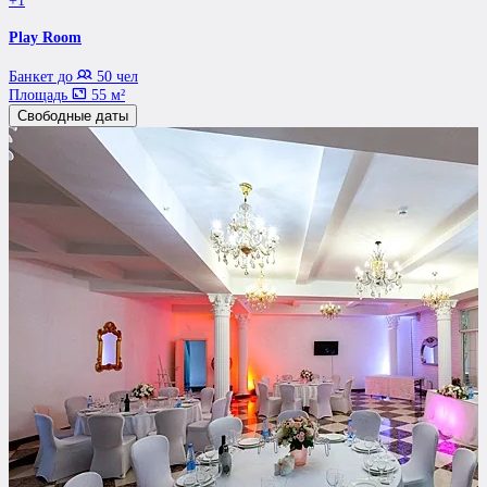
+1
Play Room
Банкет до
50 чел
Площадь
55 м²
Свободные даты