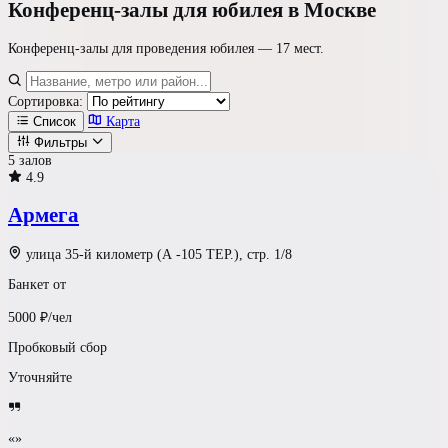
Конференц-залы
для юбилея в Москве
Конференц-залы для проведения юбилея —
17 мест
.
Сортировка:
Список
Карта
Фильтры
5 залов
4.9
Где празднуем?
Армега
Формат площадки
улица 35-й километр (А -105 ТЕР.), стр. 1/8
Банкет от
Ресторан / Зал
5000
₽/чел
Светлый Лофт
Пробковый сбор
Уточняйте
Шатер у воды
Усадьба
«»