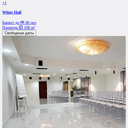
+1
White Hall
Банкет до
80 чел
Площадь
100 м²
Свободные даты