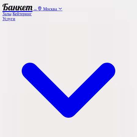
Банкет
Москва
.ru
Залы
Кейтеринг
Услуги