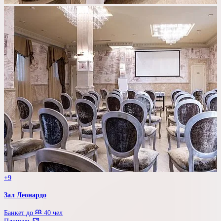
+9
Зал Леонардо
Банкет до
40 чел