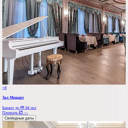
+8
Зал Моцарт
Банкет до
84 чел
Площадь
—
Свободные даты