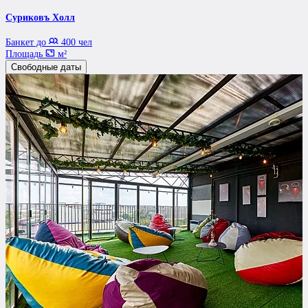
Суриковъ Холл
Банкет до
400 чел
Площадь
м²
Свободные даты