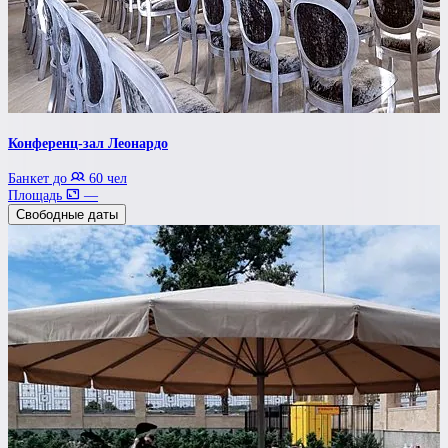
Конференц-зал Леонардо
Банкет до
60 чел
Площадь
—
Свободные даты