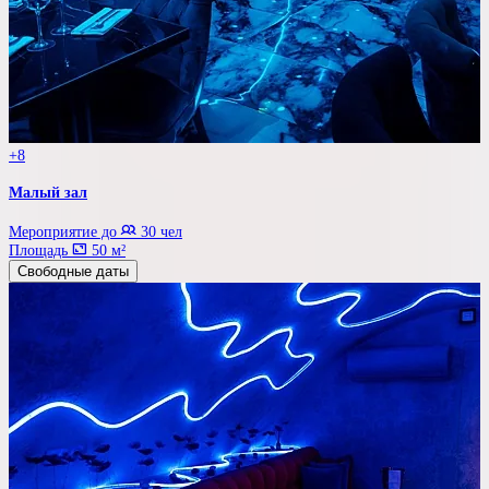
+8
Малый зал
Мероприятие до
30 чел
Площадь
50 м²
Свободные даты