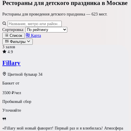
Рестораны
для детского праздника в Москве
Рестораны для проведения детского праздника —
623 мест
.
Сортировка:
Список
Карта
Фильтры
3 залов
4.9
Где проводим?
Fillary
Формат площадки
Цветной бульвар 34
Банкет от
Ресторан / Зал
3500
₽/чел
Светлый Лофт
Пробковый сбор
Уточняйте
Шатер у воды
Усадьба
«Fillary мой новый фаворит! Первый раз и я влюбилась! Атмосфера