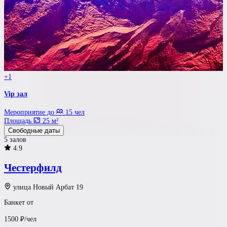
+1
Vip зал
Мероприятие до
15 чел
Площадь
25 м²
Свободные даты
5 залов
4.9
Честерфилд
улица Новый Арбат 19
Банкет от
1500
₽/чел