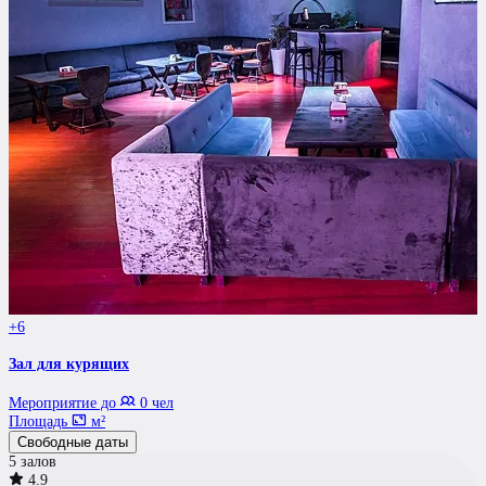
+6
Зал для курящих
Мероприятие до
0 чел
Площадь
м²
Свободные даты
5 залов
4.9