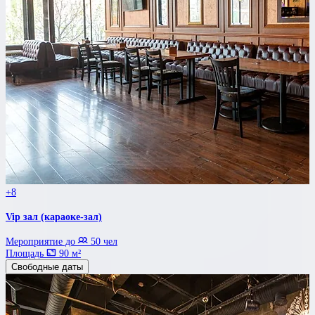
+8
Vip зал (караоке-зал)
Мероприятие до
50 чел
Площадь
90 м²
Свободные даты