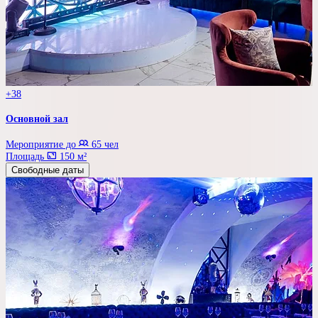
+38
Основной зал
Мероприятие до
65 чел
Площадь
150 м²
Свободные даты