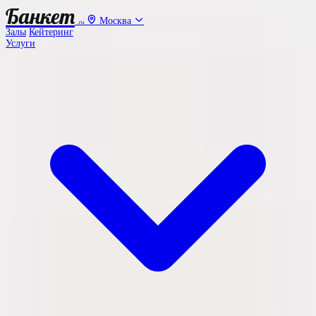
Банкет
Москва
.ru
Залы
Кейтеринг
Услуги