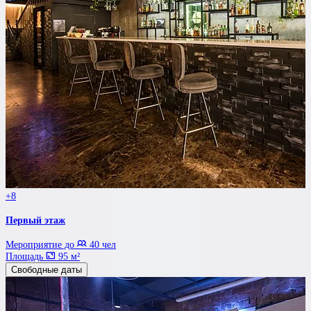
+8
Первый этаж
Мероприятие до
40 чел
Площадь
95 м²
Свободные даты