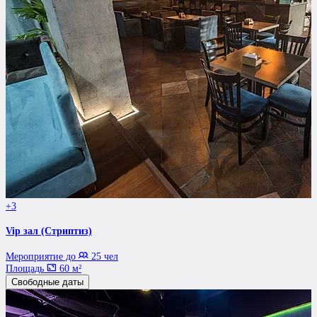
+3
Vip зал (Стриптиз)
Мероприятие до
25 чел
Площадь
60 м²
Свободные даты