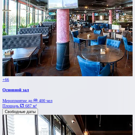
+66
Основной зал
Мероприятие до
400 чел
Площадь
687 м²
Свободные даты