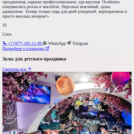
Гостей
праздничная, караоке профессиональное, еда вкусная. Особенно
понравились роллы и коктейли. Персонал вежливый, цены
до 60 чел
адекватные. Теперь только сюда для дней рождений, корпоративов и
просто веселых вечеров!»
10
Бюджет на персону
Сона
—
+7 (977) 105-11-99
WhatsApp
Telegram
Подробнее о площадке
Требования к площадке
Залы для детского праздника
Детская комната
Смотреть все
Аниматоры
Игровая зона
Сцена
Своя парковка
Свой алкоголь
Показать результаты
Сбросить