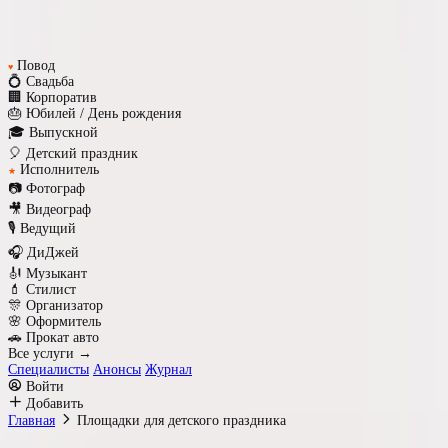
Повод
♥
💍 Свадьба
🏢 Корпоратив
🎂 Юбилей / День рождения
🎓 Выпускной
🎈 Детский праздник
Исполнитель
★
📷 Фотограф
🎥 Видеограф
🎙️ Ведущий
🎧 ДиДжей
🎻 Музыкант
💄 Стилист
🎊 Организатор
🌸 Оформитель
🚗 Прокат авто
Все услуги →
Специалисты
Анонсы
Журнал
Войти
Добавить
Главная
Площадки для детского праздника