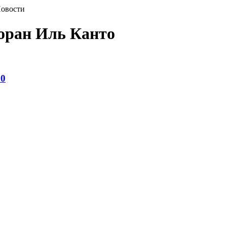
овости
оран Иль Канто
00