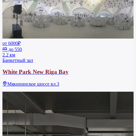
от 6000₽
до 550
2.2 км
Банкетный зал
White Park New Riga Bay
Мякининское шоссе вл.3