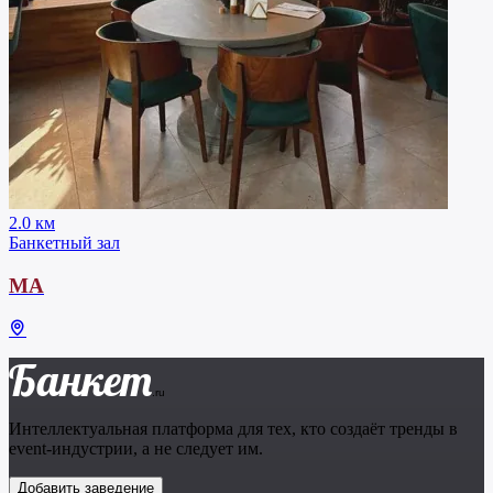
2.0 км
Банкетный зал
МА
Банкет
.ru
Интеллектуальная платформа для тех, кто создаёт тренды в
event-индустрии, а не следует им.
Добавить заведение