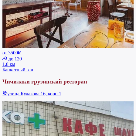
от 3500₽
до 120
1.8 км
Банкетный зал
Чичилаки грузинский ресторан
улица Кулакова 16, корп.1