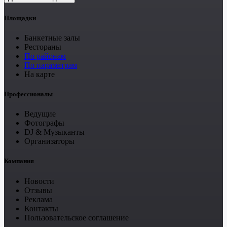
Площадки
Банкетные залы
Рестораны
По районам
По параметрам
На карте
Профессионалы
Ведущие
Фотографы
DJ & Музыканты
Организаторы
Компания
Новости
Отзывы
Реклама
Контакты
Пользовательское соглашение