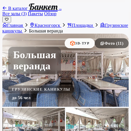
Банкет
В каталог
.ru
Все залы (3)
Пакеты
Обзор
Главная
Красногорск
Площадки
Грузинские
каникулы
Большая веранда
Фото (11)
3D-ТУР
Большая
веранда
ГРУЗИНСКИЕ КАНИКУЛЫ
до 56 чел