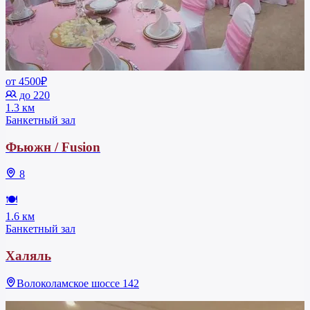
от 4500₽
до 220
1.3 км
Банкетный зал
Фьюжн / Fusion
8
🍽
1.6 км
Банкетный зал
Халяль
Волоколамское шоссе 142