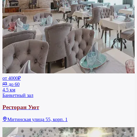
от 4000₽
до 60
4.5 км
Банкетный зал
Ресторан Уют
Митинская улица 55, корп. 1