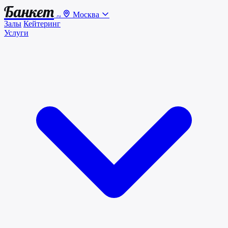
Банкет
Москва
.ru
Залы
Кейтеринг
Услуги