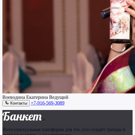
Воеводина Екатерина
Ведущий
+7-916-569-3089
Контакты
Банкет
.ru
Интеллектуальная платформа для тех, кто создаёт тренды в
event-индустрии, а не следует им.