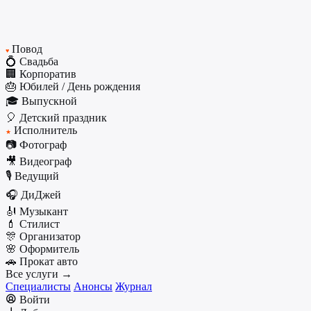
Повод
♥
💍 Свадьба
🏢 Корпоратив
🎂 Юбилей / День рождения
🎓 Выпускной
🎈 Детский праздник
Исполнитель
★
📷 Фотограф
🎥 Видеограф
🎙️ Ведущий
🎧 ДиДжей
🎻 Музыкант
💄 Стилист
🎊 Организатор
🌸 Оформитель
🚗 Прокат авто
Все услуги →
Специалисты
Анонсы
Журнал
Войти