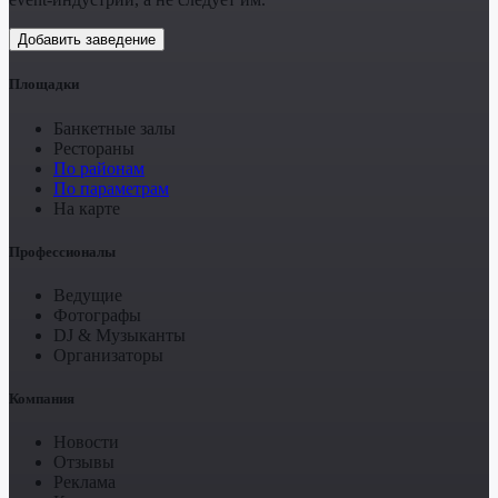
Добавить заведение
Площадки
Банкетные залы
Рестораны
По районам
По параметрам
На карте
Профессионалы
Ведущие
Фотографы
DJ & Музыканты
Организаторы
Компания
Новости
Отзывы
Реклама