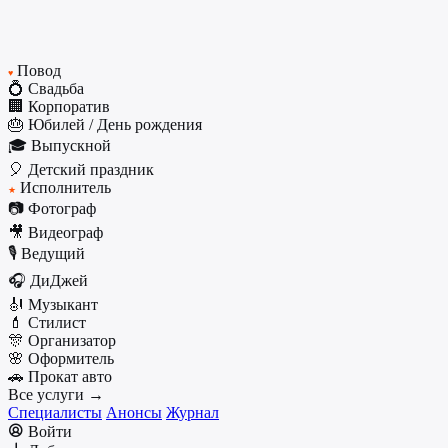
Повод
♥
💍 Свадьба
🏢 Корпоратив
🎂 Юбилей / День рождения
🎓 Выпускной
🎈 Детский праздник
Исполнитель
★
📷 Фотограф
🎥 Видеограф
🎙️ Ведущий
🎧 ДиДжей
🎻 Музыкант
💄 Стилист
🎊 Организатор
🌸 Оформитель
🚗 Прокат авто
Все услуги →
Специалисты
Анонсы
Журнал
Войти