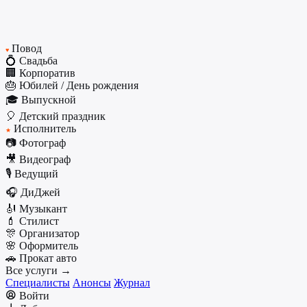
Повод
♥
💍 Свадьба
🏢 Корпоратив
🎂 Юбилей / День рождения
🎓 Выпускной
🎈 Детский праздник
Исполнитель
★
📷 Фотограф
🎥 Видеограф
🎙️ Ведущий
🎧 ДиДжей
🎻 Музыкант
💄 Стилист
🎊 Организатор
🌸 Оформитель
🚗 Прокат авто
Все услуги →
Специалисты
Анонсы
Журнал
Войти