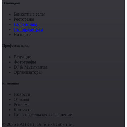
Площадки
Банкетные залы
Рестораны
По районам
По параметрам
На карте
Профессионалы
Ведущие
Фотографы
DJ & Музыканты
Организаторы
Компания
Новости
Отзывы
Реклама
Контакты
Пользовательское соглашение
© 2026 БАНКЕТ. Эстетика событий.