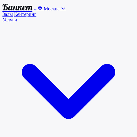
Банкет
Москва
.ru
Залы
Кейтеринг
Услуги