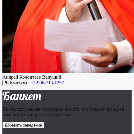
Андрей Колонтаев
Ведущий
+7-906-713-1257
Контакты
Банкет
.ru
Интеллектуальная платформа для тех, кто создаёт тренды в
event-индустрии, а не следует им.
Добавить заведение