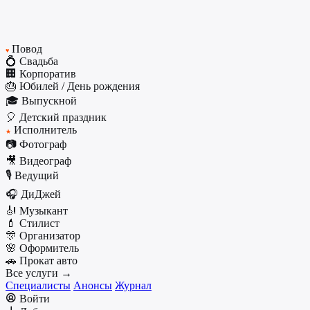
Повод
♥
💍 Свадьба
🏢 Корпоратив
🎂 Юбилей / День рождения
🎓 Выпускной
🎈 Детский праздник
Исполнитель
★
📷 Фотограф
🎥 Видеограф
🎙️ Ведущий
🎧 ДиДжей
🎻 Музыкант
💄 Стилист
🎊 Организатор
🌸 Оформитель
🚗 Прокат авто
Все услуги →
Специалисты
Анонсы
Журнал
Войти