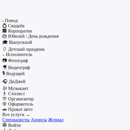
Повод
♥
💍 Свадьба
🏢 Корпоратив
🎂 Юбилей / День рождения
🎓 Выпускной
🎈 Детский праздник
Исполнитель
★
📷 Фотограф
🎥 Видеограф
🎙️ Ведущий
🎧 ДиДжей
🎻 Музыкант
💄 Стилист
🎊 Организатор
🌸 Оформитель
🚗 Прокат авто
Все услуги →
Специалисты
Анонсы
Журнал
Войти