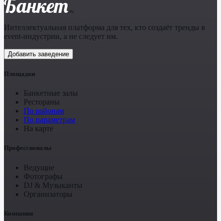
Банкет
.ru
Интеллектуальная платформа для тех, кто создаёт тренды в
event-индустрии, а не следует им.
Добавить заведение
Площадки
Банкетные залы
Рестораны
По районам
По параметрам
На карте
Профессионалы
Ведущие
Фотографы
DJ & Музыканты
Организаторы
Компания