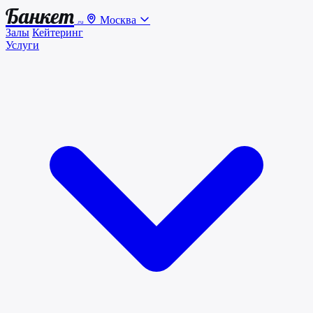
Банкет
Москва
.ru
Залы
Кейтеринг
Услуги