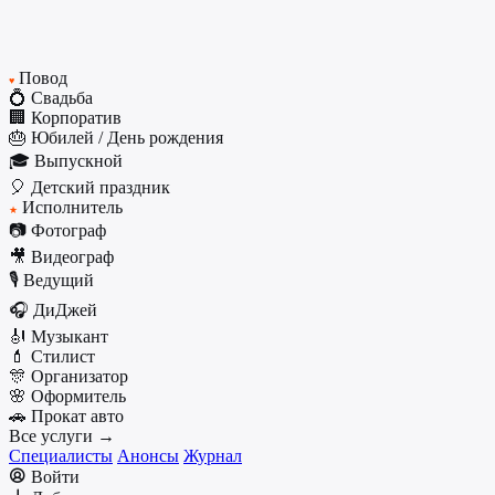
Повод
♥
💍 Свадьба
🏢 Корпоратив
🎂 Юбилей / День рождения
🎓 Выпускной
🎈 Детский праздник
Исполнитель
★
📷 Фотограф
🎥 Видеограф
🎙️ Ведущий
🎧 ДиДжей
🎻 Музыкант
💄 Стилист
🎊 Организатор
🌸 Оформитель
🚗 Прокат авто
Все услуги →
Специалисты
Анонсы
Журнал
Войти