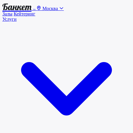
Банкет
Москва
.ru
Залы
Кейтеринг
Услуги