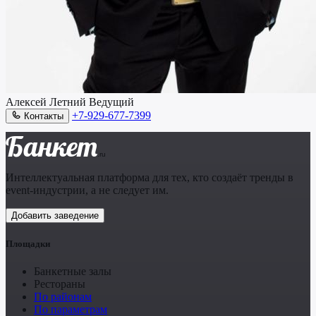
Алексей Летний
Ведущий
+7-929-677-7399
Контакты
Банкет
.ru
Интеллектуальная платформа для тех, кто создаёт тренды в
event-индустрии, а не следует им.
Добавить заведение
Площадки
Банкетные залы
Рестораны
По районам
По параметрам