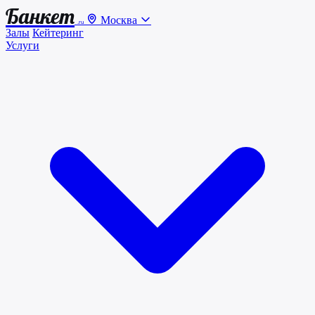
Банкет
Москва
.ru
Залы
Кейтеринг
Услуги