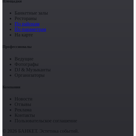
Площадки
Банкетные залы
Рестораны
По районам
По параметрам
На карте
Профессионалы
Ведущие
Фотографы
DJ & Музыканты
Организаторы
Компания
Новости
Отзывы
Реклама
Контакты
Пользовательское соглашение
© 2026 БАНКЕТ. Эстетика событий.