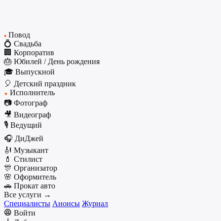
Повод
♥
💍 Свадьба
🏢 Корпоратив
🎂 Юбилей / День рождения
🎓 Выпускной
🎈 Детский праздник
Исполнитель
★
📷 Фотограф
🎥 Видеограф
🎙️ Ведущий
🎧 ДиДжей
🎻 Музыкант
💄 Стилист
🎊 Организатор
🌸 Оформитель
🚗 Прокат авто
Все услуги →
Специалисты
Анонсы
Журнал
Войти