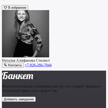
В избранное
Наталья Алифанова
Стилист
+7-926-266-7044
Контакты
Банкет
.ru
Интеллектуальная платформа для тех, кто создаёт тренды в
event-индустрии, а не следует им.
Добавить заведение