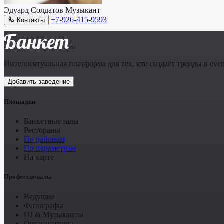
Эдуард Солдатов
Музыкант
+7-926-415-9593
Контакты
Банкет
.ru
Интеллектуальная платформа для тех, кто создаёт тренды в even
Добавить заведение
Площадки
Банкетные залы
Рестораны
По районам
По параметрам
На карте
Профессионалы
Ведущие
Фотографы
DJ & Музыканты
Организаторы