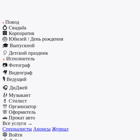
Повод
♥
💍 Свадьба
🏢 Корпоратив
🎂 Юбилей / День рождения
🎓 Выпускной
🎈 Детский праздник
Исполнитель
★
📷 Фотограф
🎥 Видеограф
🎙️ Ведущий
🎧 ДиДжей
🎻 Музыкант
💄 Стилист
🎊 Организатор
🌸 Оформитель
🚗 Прокат авто
Все услуги →
Специалисты
Анонсы
Журнал
Войти