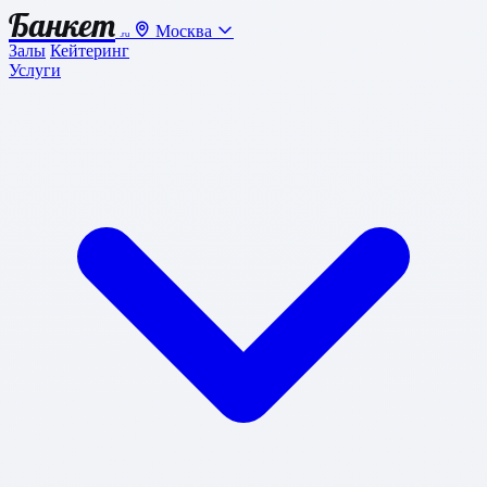
Банкет
Москва
.ru
Залы
Кейтеринг
Услуги