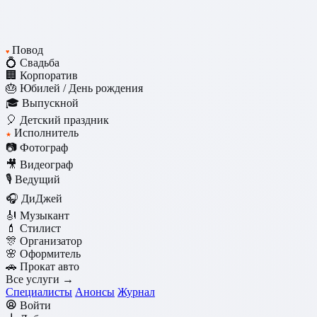
Повод
♥
💍 Свадьба
🏢 Корпоратив
🎂 Юбилей / День рождения
🎓 Выпускной
🎈 Детский праздник
Исполнитель
★
📷 Фотограф
🎥 Видеограф
🎙️ Ведущий
🎧 ДиДжей
🎻 Музыкант
💄 Стилист
🎊 Организатор
🌸 Оформитель
🚗 Прокат авто
Все услуги →
Специалисты
Анонсы
Журнал
Войти