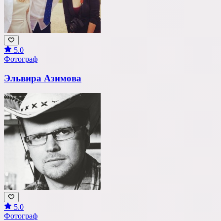
5.0
Фотограф
Эльвира Азимова
5.0
Фотограф