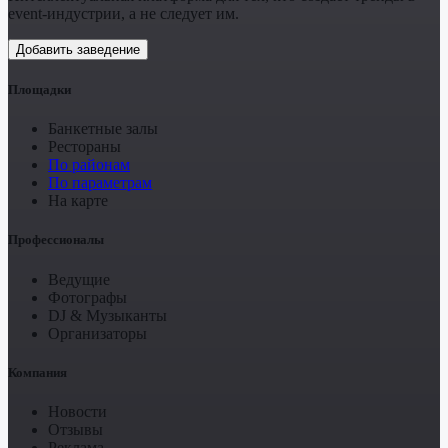
event-индустрии, а не следует им.
Добавить заведение
Площадки
Банкетные залы
Рестораны
По районам
По параметрам
На карте
Профессионалы
Ведущие
Фотографы
DJ & Музыканты
Организаторы
Компания
Новости
Отзывы
Реклама