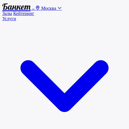
Банкет
Москва
.ru
Залы
Кейтеринг
Услуги