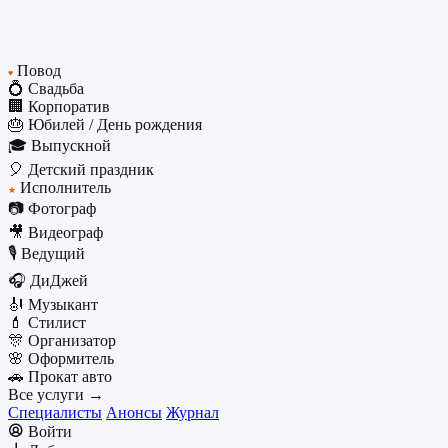
Повод
♥
💍 Свадьба
🏢 Корпоратив
🎂 Юбилей / День рождения
🎓 Выпускной
🎈 Детский праздник
Исполнитель
★
📷 Фотограф
🎥 Видеограф
🎙️ Ведущий
🎧 ДиДжей
🎻 Музыкант
💄 Стилист
🎊 Организатор
🌸 Оформитель
🚗 Прокат авто
Все услуги →
Специалисты
Анонсы
Журнал
Войти