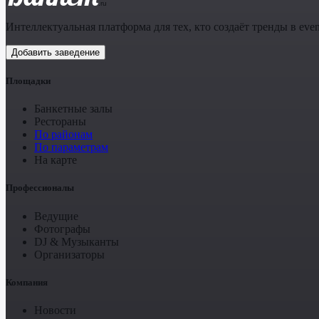
.ru
Интеллектуальная платформа для тех, кто создаёт тренды в even
Добавить заведение
Площадки
Банкетные залы
Рестораны
По районам
По параметрам
На карте
Профессионалы
Ведущие
Фотографы
DJ & Музыканты
Организаторы
Компания
Новости