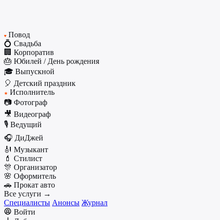
Повод
♥
💍 Свадьба
🏢 Корпоратив
🎂 Юбилей / День рождения
🎓 Выпускной
🎈 Детский праздник
Исполнитель
★
📷 Фотограф
🎥 Видеограф
🎙️ Ведущий
🎧 ДиДжей
🎻 Музыкант
💄 Стилист
🎊 Организатор
🌸 Оформитель
🚗 Прокат авто
Все услуги →
Специалисты
Анонсы
Журнал
Войти