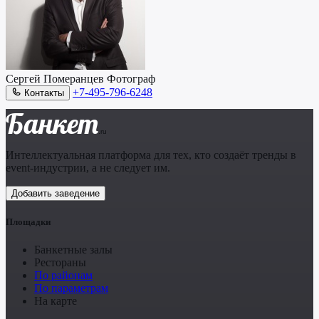
Сергей Померанцев
Фотограф
+7-495-796-6248
Контакты
Банкет
.ru
Интеллектуальная платформа для тех, кто создаёт тренды в
event-индустрии, а не следует им.
Добавить заведение
Площадки
Банкетные залы
Рестораны
По районам
По параметрам
На карте