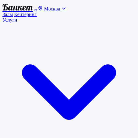
Банкет
Москва
.ru
Залы
Кейтеринг
Услуги