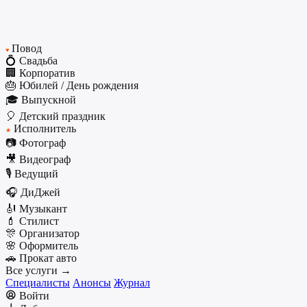
Повод
♥
💍 Свадьба
🏢 Корпоратив
🎂 Юбилей / День рождения
🎓 Выпускной
🎈 Детский праздник
Исполнитель
★
📷 Фотограф
🎥 Видеограф
🎙️ Ведущий
🎧 ДиДжей
🎻 Музыкант
💄 Стилист
🎊 Организатор
🌸 Оформитель
🚗 Прокат авто
Все услуги →
Специалисты
Анонсы
Журнал
Войти