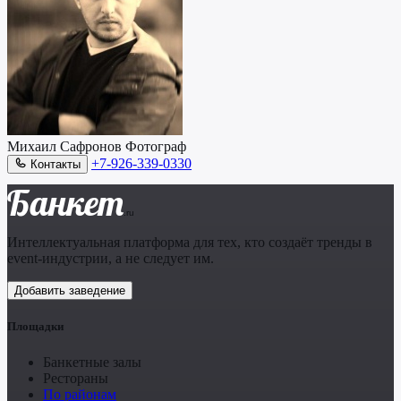
Михаил Сафронов
Фотограф
+7-926-339-0330
Контакты
Банкет
.ru
Интеллектуальная платформа для тех, кто создаёт тренды в
event-индустрии, а не следует им.
Добавить заведение
Площадки
Банкетные залы
Рестораны
По районам