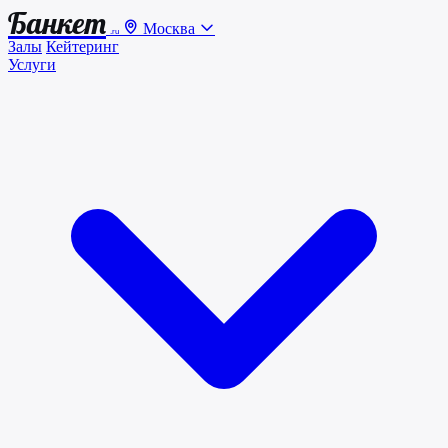
Банкет
Москва
.ru
Залы
Кейтеринг
Услуги