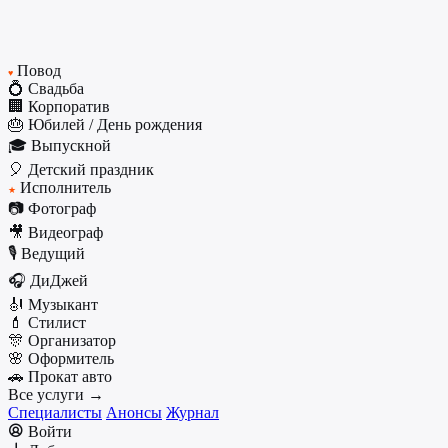
Повод
♥
💍 Свадьба
🏢 Корпоратив
🎂 Юбилей / День рождения
🎓 Выпускной
🎈 Детский праздник
Исполнитель
★
📷 Фотограф
🎥 Видеограф
🎙️ Ведущий
🎧 ДиДжей
🎻 Музыкант
💄 Стилист
🎊 Организатор
🌸 Оформитель
🚗 Прокат авто
Все услуги →
Специалисты
Анонсы
Журнал
Войти