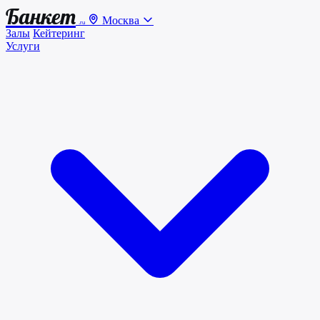
Банкет
Москва
.ru
Залы
Кейтеринг
Услуги