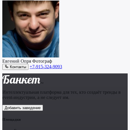
Евгений Опря
Фотограф
+7-915-324-9093
Контакты
Банкет
.ru
Интеллектуальная платформа для тех, кто создаёт тренды в
event-индустрии, а не следует им.
Добавить заведение
Площадки