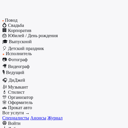
Повод
♥
💍 Свадьба
🏢 Корпоратив
🎂 Юбилей / День рождения
🎓 Выпускной
🎈 Детский праздник
Исполнитель
★
📷 Фотограф
🎥 Видеограф
🎙️ Ведущий
🎧 ДиДжей
🎻 Музыкант
💄 Стилист
🎊 Организатор
🌸 Оформитель
🚗 Прокат авто
Все услуги →
Специалисты
Анонсы
Журнал
Войти