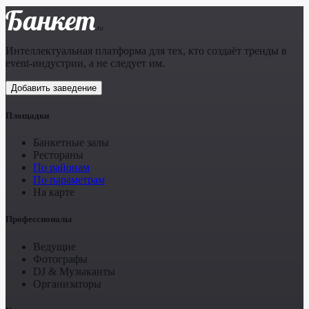
Банкет
.ru
Интеллектуальная платформа для тех, кто создаёт тренды в
event-индустрии, а не следует им.
Добавить заведение
Площадки
Банкетные залы
Рестораны
По районам
По параметрам
На карте
Профессионалы
Ведущие
Фотографы
DJ & Музыканты
Организаторы