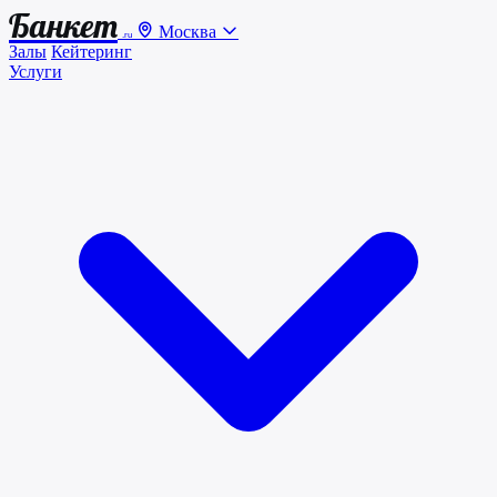
Банкет
Москва
.ru
Залы
Кейтеринг
Услуги