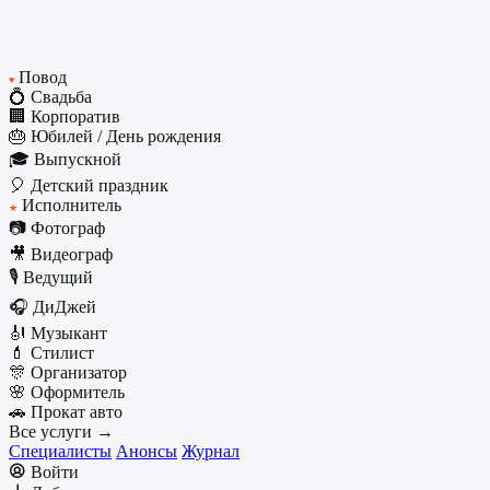
Повод
♥
💍 Свадьба
🏢 Корпоратив
🎂 Юбилей / День рождения
🎓 Выпускной
🎈 Детский праздник
Исполнитель
★
📷 Фотограф
🎥 Видеограф
🎙️ Ведущий
🎧 ДиДжей
🎻 Музыкант
💄 Стилист
🎊 Организатор
🌸 Оформитель
🚗 Прокат авто
Все услуги →
Специалисты
Анонсы
Журнал
Войти