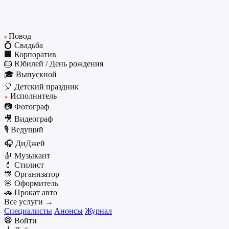
Повод
♥
💍 Свадьба
🏢 Корпоратив
🎂 Юбилей / День рождения
🎓 Выпускной
🎈 Детский праздник
Исполнитель
★
📷 Фотограф
🎥 Видеограф
🎙️ Ведущий
🎧 ДиДжей
🎻 Музыкант
💄 Стилист
🎊 Организатор
🌸 Оформитель
🚗 Прокат авто
Все услуги →
Специалисты
Анонсы
Журнал
Войти