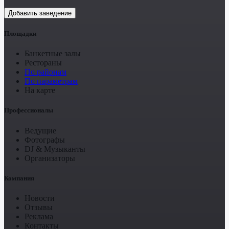
Добавить заведение
Площадки
Банкетные залы
Рестораны
По районам
По параметрам
На карте
Профессионалы
Ведущие
Фотографы
DJ & Музыканты
Организаторы
Компания
Новости
Отзывы
Реклама
Контакты