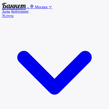
Банкет
Москва
.ru
Залы
Кейтеринг
Услуги