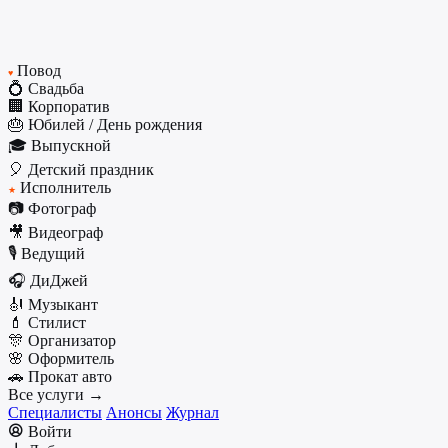
Повод
♥
💍 Свадьба
🏢 Корпоратив
🎂 Юбилей / День рождения
🎓 Выпускной
🎈 Детский праздник
Исполнитель
★
📷 Фотограф
🎥 Видеограф
🎙️ Ведущий
🎧 ДиДжей
🎻 Музыкант
💄 Стилист
🎊 Организатор
🌸 Оформитель
🚗 Прокат авто
Все услуги →
Специалисты
Анонсы
Журнал
Войти