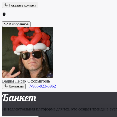
Показать контакт
В избранное
Вадим Лысак
Оформитель
+7-985-923-3962
Контакты
Банкет
.ru
Интеллектуальная платформа для тех, кто создаёт тренды в even