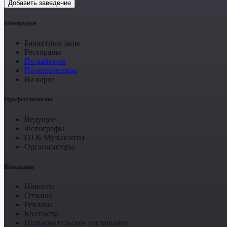
Добавить заведение
Площадки
Банкетные залы
Рестораны
По районам
По параметрам
На карте
Профессионалы
Ведущие
Фотографы
DJ & Музыканты
Организаторы
Компания
Новости
Отзывы
Реклама
Контакты
Пользовательское соглашение